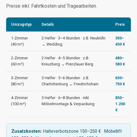
Preise inkl. Fahrtkosten und Tragearbeiten.
Umzugstyp
Details
Preis
1-Zimmer
2 Helfer · 3–4 Stunden · z.B. Neukölln
350–
(40 m²)
→ Wedding
450 €
2-Zimmer
2 Helfer · 4–5 Stunden · z.B.
480–
(60 m²)
Kreuzberg → Prenzlauer Berg
580 €
3-Zimmer
3 Helfer · 5–6 Stunden · z.B.
650–
(80 m²)
Charlottenburg → Friedrichshain
750 €
4-Zimmer
3 Helfer · 6–8 Stunden · inkl.
850–
(100 m²)
Möbelmontage & Verpackung
1.200
€
Zusatzkosten:
Halteverbotszone 150–250 € · Möbellift