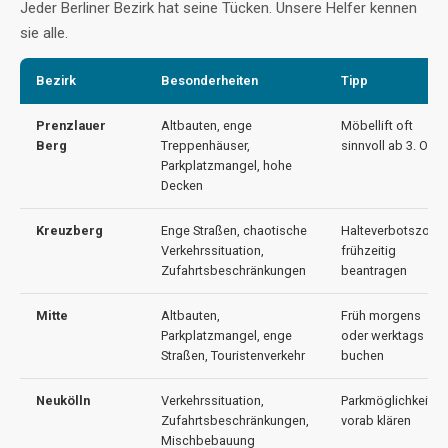
Jeder Berliner Bezirk hat seine Tücken. Unsere Helfer kennen
sie alle.
Bezirk
Besonderheiten
Tipp
Prenzlauer
Altbauten, enge
Möbellift oft
Berg
Treppenhäuser,
sinnvoll ab 3. OG
Parkplatzmangel, hohe
Decken
Kreuzberg
Enge Straßen, chaotische
Halteverbotszone
Verkehrssituation,
frühzeitig
Zufahrtsbeschränkungen
beantragen
Mitte
Altbauten,
Früh morgens
Parkplatzmangel, enge
oder werktags
Straßen, Touristenverkehr
buchen
Neukölln
Verkehrssituation,
Parkmöglichkeiten
Zufahrtsbeschränkungen,
vorab klären
Mischbebauung