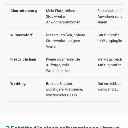
Charlottenburg
Mehr Platz, höhere
Parkerlaub­nis für
Stockwerke,
Anwohnerzone
Anwohnerparkzonen
klären
Wilmersdorf
Breitere Straßen, höhere
Gut für große
Stockwerke, ruhigere
LKW zugänglich
Viertel
Friedrichshain
Kleine oder fehlende
Werktags buchen,
Aufzüge, volle
Aufzug prüfen
Wochenenden
Wedding
Breitere Straßen,
Gut erreichbar, oft
günstigere Mietpreise,
weniger Stau
wachsender Bezirk