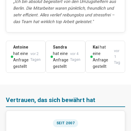
„Ich bin absolut begeistert von den Umzugshelfern aus
Berlin. Die Mitarbeiter waren pünktlich, freundlich und
sehr effizient. Alles verlief reibungslos und stressfrei –
das Team hat wirklich top Arbeit geleistet."
Antoine
Sandra
Kai
hat
vor
hat eine
hat eine
eine
vor 2
vor 4
1
Tagen
Tagen
Anfrage
Anfrage
Anfrage
Tag
gestellt
gestellt
gestellt
Vertrauen, das sich bewährt hat
SEIT 2007